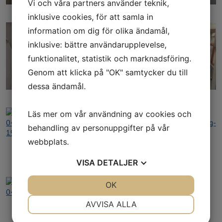
Vi och våra partners använder teknik,
inklusive cookies, för att samla in
information om dig för olika ändamål,
inklusive: bättre användarupplevelse,
funktionalitet, statistik och marknadsföring.
Genom att klicka på "OK" samtycker du till
dessa ändamål.
Läs mer om vår användning av cookies och
behandling av personuppgifter på vår
webbplats.
VISA
DETALJER
JA
NEJ
OK
JA
NEJ
NÖDVÄNDIG
INSTÄLLNINGAR
AVVISA ALLA
JA
NEJ
JA
NEJ